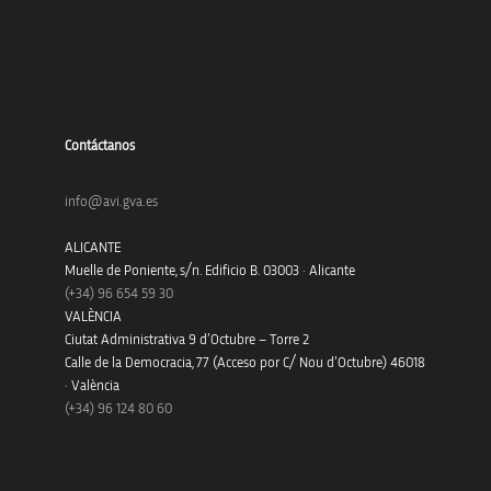
Contáctanos
info@avi.gva.es
ALICANTE
Muelle de Poniente, s/n. Edificio B. 03003 · Alicante
(+34)
96 654 59 30
VALÈNCIA
Ciutat Administrativa 9 d’Octubre – Torre 2
Calle de la Democracia, 77 (Acceso por C/ Nou d’Octubre) 46018
· València
(+34) 96 124 80 60