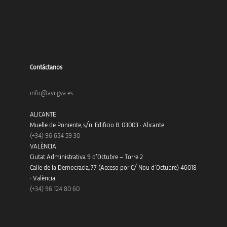
Contáctanos
info@avi.gva.es
ALICANTE
Muelle de Poniente, s/n. Edificio B. 03003 · Alicante
(+34)
96 654 59 30
VALÈNCIA
Ciutat Administrativa 9 d’Octubre – Torre 2
Calle de la Democracia, 77 (Acceso por C/ Nou d’Octubre) 46018
· València
(+34) 96 124 80 60