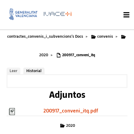
contractes_convenis_i_subvencions’s Docs
convenis
▸
▸
2020
▸
200917_conveni_itq
Leer
Historial
Adjuntos
200917_conveni_itq.pdf
2020