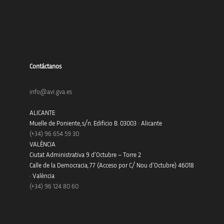
Contáctanos
info@avi.gva.es
ALICANTE
Muelle de Poniente, s/n. Edificio B. 03003 · Alicante
(+34)
96 654 59 30
VALÈNCIA
Ciutat Administrativa 9 d’Octubre – Torre 2
Calle de la Democracia, 77 (Acceso por C/ Nou d’Octubre) 46018
· València
(+34) 96 124 80 60