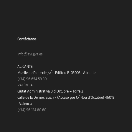
Contáctanos
info@avi.gva.es
ALICANTE
Muelle de Poniente, s/n. Edificio B. 03003 · Alicante
(+34)
96 654 59 30
VALÈNCIA
Ciutat Administrativa 9 d’Octubre – Torre 2
Calle de la Democracia, 77 (Acceso por C/ Nou d’Octubre) 46018
· València
(+34) 96 124 80 60