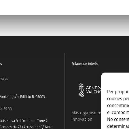
os
Enlaces de interés
va.es
Per proporc
oniente, s/n. Edificio B. 03003 ·
cookies pe
consentime
54 59 30
el comport
Más organismos que apoyan a
No consent
innovación
nistrativa 9 d’Octubre – Torre 2
determinad
 Democracia, 77 (Acceso por C/ Nou