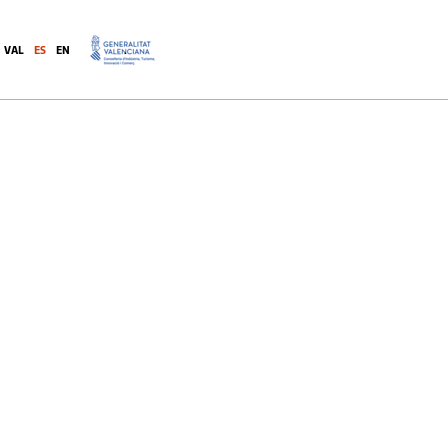
(CDTE)
VAL
ES
EN
.