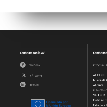
Conéctate con la AVI
Contáctan
facebook
info@avi.g
ALICANTE
Muelle de P
linkedin
Alicante
(+34)
96 6
VALÈNCIA
Ciutat Admi
Calle de la