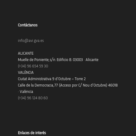
Contáctanos
info@avi.gva.es
ALICANTE
Muelle de Poniente, s/n. Edificio B. 03003 · Alicante
(+34)
96 654 59 30
VALÈNCIA
Ciutat Administrativa 9 d’Octubre – Torre 2
Calle de la Democracia, 77 (Acceso por C/ Nou d’Octubre) 46018
· València
(+34) 96 124 80 60
Enlaces de interés