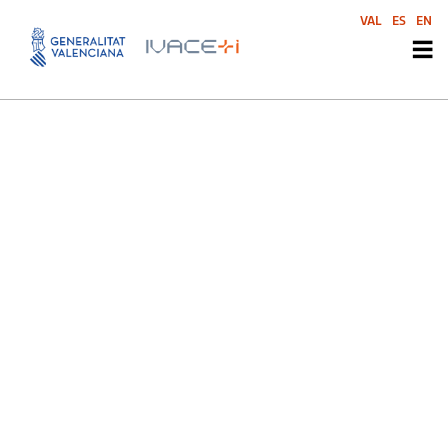
Ayuntamiento de Salinas
VAL
ES
EN
Ayuntamiento de Salinas