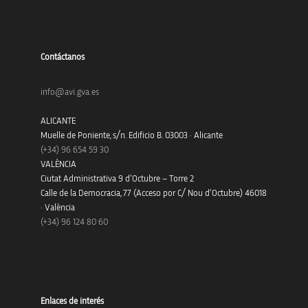
Contáctanos
info@avi.gva.es
ALICANTE
Muelle de Poniente, s/n. Edificio B. 03003 · Alicante
(+34)
96 654 59 30
VALÈNCIA
Ciutat Administrativa 9 d’Octubre – Torre 2
Calle de la Democracia, 77 (Acceso por C/ Nou d’Octubre) 46018
· València
(+34) 96 124 80 60
Enlaces de interés