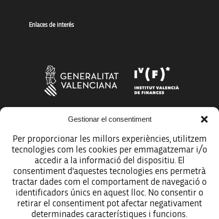
Enlaces de interés
Gestionar el consentiment
Más organismos que apoyan a la innovación
Per proporcionar les millors experiències, utilitzem
tecnologies com les cookies per emmagatzemar i/o
accedir a la informació del dispositiu. El
consentiment d'aquestes tecnologies ens permetrà
tractar dades com el comportament de navegació o
Avíso legal
identificadors únics en aquest lloc. No consentir o
retirar el consentiment pot afectar negativament
Política de protección de datos
determinades característiques i funcions.