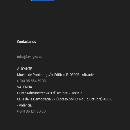
Contáctanos
info@avi.gva.es
ALICANTE
Muelle de Poniente, s/n. Edificio B. 03003 · Alicante
(+34)
96 654 59 30
VALÈNCIA
Ciutat Administrativa 9 d’Octubre – Torre 2
Calle de la Democracia, 77 (Acceso por C/ Nou d’Octubre) 46018
· València
(+34) 96 124 80 60