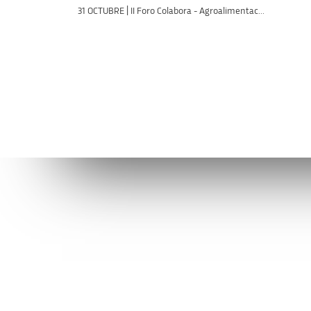
31 OCTUBRE | II Foro Colabora - Agroalimentac...
Conéctate con la AVI
Contáctan
facebook
info@avi.g
ALICANTE
Muelle de P