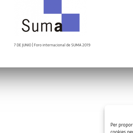
7 DE JUNIO | Foro internacional de SUMA 2019
os
Enlaces de interés
va.es
Per proporc
oniente, s/n. Edificio B. 03003 ·
cookies pe