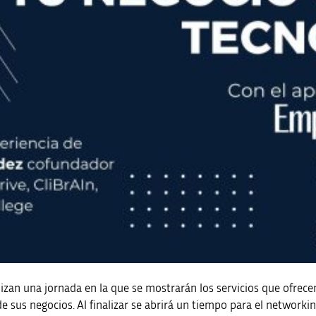
anizan una jornada en la que se mostrarán los servicios que ofre
 sus negocios. Al finalizar se abrirá un tiempo para el networkin