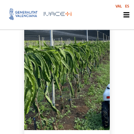
VAL
ES