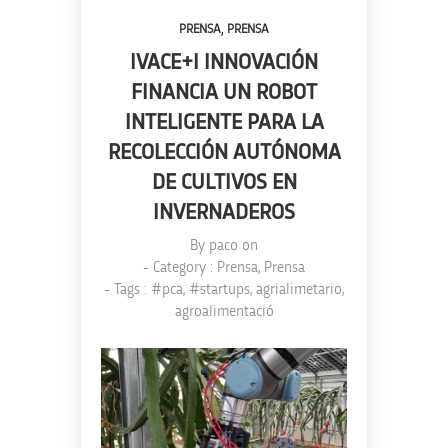
,
PRENSA
PRENSA
IVACE+I INNOVACIÓN
FINANCIA UN ROBOT
INTELIGENTE PARA LA
RECOLECCIÓN AUTÓNOMA
DE CULTIVOS EN
INVERNADEROS
By
paco
on
- Category :
Prensa
,
Prensa
- Tags :
#pca
,
#startups
,
agrialimetario
,
agroalimentació