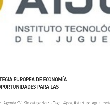
ATEGIA EUROPEA DE ECONOMÍA
 OPORTUNIDADES PARA LAS
y :
Agenda SVI
,
Sin categorizar
- Tags :
#pca
,
#startups
,
agrialimet