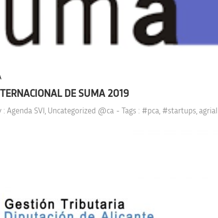
A
INTERNACIONAL DE SUMA 2019
y :
Agenda SVI
,
Uncategorized @ca
- Tags :
#pca
,
#startups
,
agria