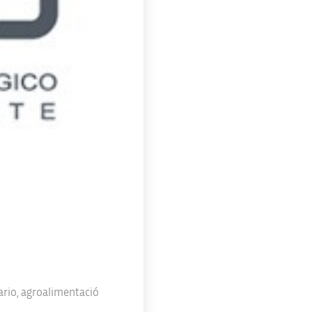
ario
,
agroalimentació