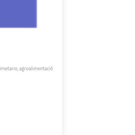
limetario
,
agroalimentació