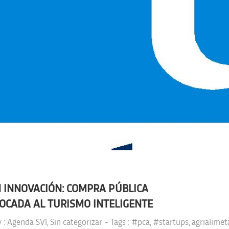
EN INNOVACIÓN: COMPRA PÚBLICA
OCADA AL TURISMO INTELIGENTE
y :
Agenda SVI
,
Sin categorizar
- Tags :
#pca
,
#startups
,
agrialimet