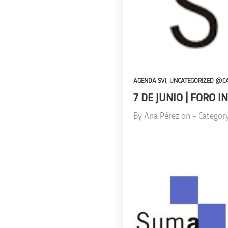
,
AGENDA SVI
UNCATEGORIZED @C
7 DE JUNIO | FORO 
By
Ana Pérez
on
- Categor