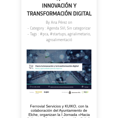
INNOVACIÓN Y
TRANSFORMACIÓN DIGITAL
By
Ana Pérez
on
- Category :
Agenda SVI
,
Sin categorizar
- Tags :
#pca
,
#startups
,
agrialimetario
,
agroalimentació
Ferrovial Servicios y KUIKO, con la
colaboración del Ayuntamiento de
Elche, organizan la I Jornada «Hacia