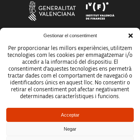
Gestionar el consentiment
Más organismos que apoyan a la innovación
Per proporcionar les millors experiències, utilitzem
tecnologies com les cookies per emmagatzemar i/o
accedir a la informació del dispositiu. El
consentiment d'aquestes tecnologies ens permetrà
tractar dades com el comportament de navegació o
Avíso legal
identificadors únics en aquest lloc. No consentir o
retirar el consentiment pot afectar negativament
Política de protección de datos
determinades característiques i funcions.
Registro de actividades de tratamiento
Acceptar
Créditos
Negar
Accesibilidad