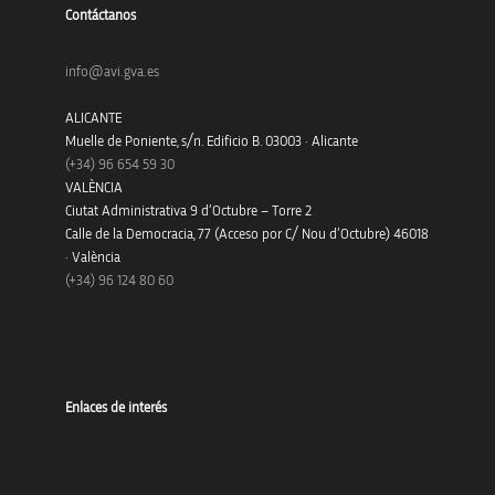
Contáctanos
info@avi.gva.es
ALICANTE
Muelle de Poniente, s/n. Edificio B. 03003 · Alicante
(+34)
96 654 59 30
VALÈNCIA
Ciutat Administrativa 9 d’Octubre – Torre 2
Calle de la Democracia, 77 (Acceso por C/ Nou d’Octubre) 46018
· València
(+34) 96 124 80 60
Enlaces de interés