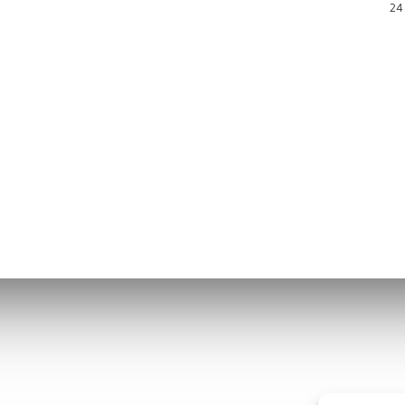
24 
os
Enlaces de interés