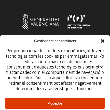
Gestionar el consentiment
Más organismos que apoyan a la innovación
Per proporcionar les millors experiències, utilitzem
tecnologies com les cookies per emmagatzemar i/o
accedir a la informació del dispositiu. El
consentiment d'aquestes tecnologies ens permetrà
tractar dades com el comportament de navegació o
Avíso legal
identificadors únics en aquest lloc. No consentir o
retirar el consentiment pot afectar negativament
Política de protección de datos
determinades característiques i funcions.
Registro de actividades de tratamiento
Acceptar
Créditos