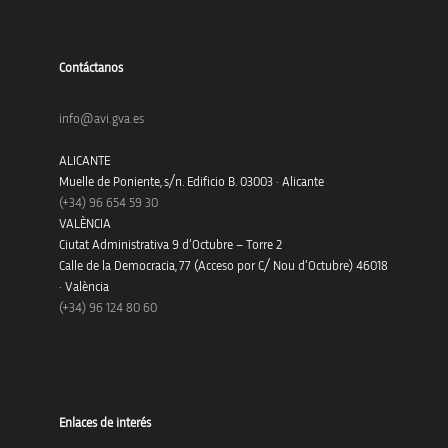
Contáctanos
info@avi.gva.es
ALICANTE
Muelle de Poniente, s/n. Edificio B. 03003 · Alicante
(+34)
96 654 59 30
VALÈNCIA
Ciutat Administrativa 9 d’Octubre – Torre 2
Calle de la Democracia, 77 (Acceso por C/ Nou d’Octubre) 46018
· València
(+34) 96 124 80 60
Enlaces de interés