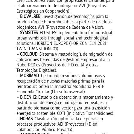
EVA-Carbón Activado con propiedades aislantes para
el almacenamiento de hidrógeno. AVI (Proyectos
Estratégicos en Cooperación).
–
BIOVALREB
: Investigación de tecnologías para la
producción de biocombustibles a partir de residuos
biogénicos. AVI (Proyectos de Cadena de Valor).
–
SYMSITES
: ECOSITES implementation for industrial-
urban symbiosis through social and technological
solutions. HORIZON EUROPE (HORIZON-CL4-2021-
TWIN-TRANSITION-01)
–
GOCLOUD
: Sistema y metodología de migración de
aplicaciones heredadas de gestión empresarial a la
Nube. RED.es (Proyectos de I+D en IA y otras
Tecnologías Digitales).
–
MOBIMAD
: Gestión de residuos voluminosos y
recuperación de nuevas materias primas para la
reintroducción en la Industria Mobiliaria. PERTE
Economía Circular (Línea Transversal).
–
BIOENH2
: Estudio de obtención, almacenamiento y
distribución de energía e hidrógeno renovables a
partir de biomasa como vector para una transición
energética sostenible. CDTI (Iniciativa TransMisiones)
–
HORAS
: Clasificación optimizada de piezas en
procesos productivos. AEI (Proyectos I+D en
Colaboración Público-Privada).