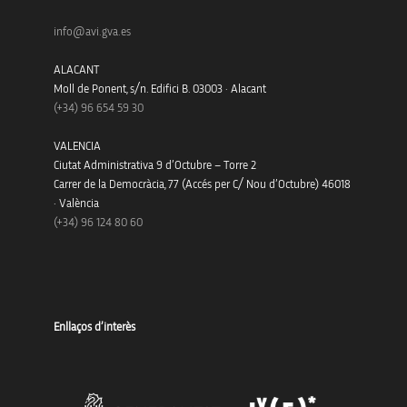
info@avi.gva.es
ALACANT
Moll de Ponent, s/n. Edifici B. 03003 · Alacant
(+34)
96 654 59 30
VALENCIA
Ciutat Administrativa 9 d’Octubre – Torre 2
Carrer de la Democràcia, 77 (Accés per C/ Nou d’Octubre) 46018
· València
(+34) 96 124 80 60
Enllaços d’interès