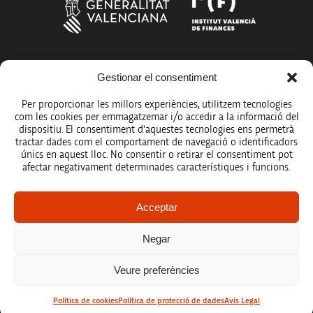
Més organismes de suport a la innovació
Gestionar el consentiment
Per proporcionar les millors experiències, utilitzem tecnologies
com les cookies per emmagatzemar i/o accedir a la informació del
dispositiu. El consentiment d'aquestes tecnologies ens permetrà
tractar dades com el comportament de navegació o identificadors
únics en aquest lloc. No consentir o retirar el consentiment pot
Avís legal
afectar negativament determinades característiques i funcions.
Política de protecció de dades
Acceptar
Registre d’activitats de tractament
Negar
Accessibilitat
Veure preferències
Mapa web
Política de cookies
Política de protecció de dades
Avís Legal