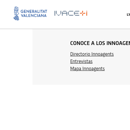
Marta Viciano
L
CONOCE A LOS INNOAGE
Directorio Innoagents
Entrevistas
M
apa Innoag
ents