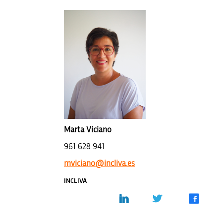
Marta Viciano
961 628 941
mviciano@incliva.es
INCLIVA