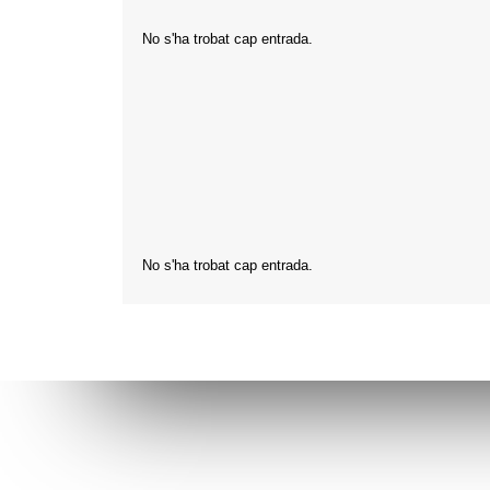
No s'ha trobat cap entrada.
No s'ha trobat cap entrada.
Connecta’t amb l’AVI
Contacta’n