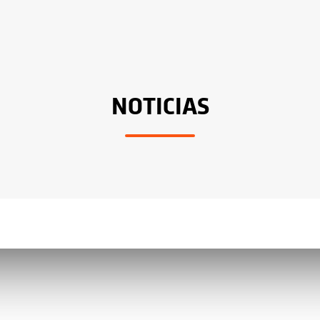
NOTICIAS
s
Enllaços d’interès