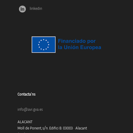
linkedin
Contacta’ns
info@avi.gva.es
ALACANT
Moll de Ponent, s/n. Edifici B. 03003 · Alacant