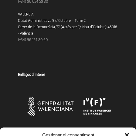
(+34)
96 654 59 30
VALENCIA
Ciutat Administrativa 9 d’Octubre – Torre 2
Carrer de la Democràcia, 77 (Accés per C/ Nou d’Octubre) 46018
· València
(+34) 96 124 80 60
Enllaços d’interès
Més organismes de suport a la innovació
Gestionar el consentiment