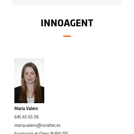
INNOAGENT
Maria Valero
645 65 65 06
maria.valero@ruraltec.es
Fundación el Olmo RURALTEC