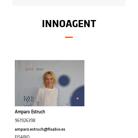
INNOAGENT
Amparo Estruch
961926398
amparo.estruch@fisabio.es
FISABIO