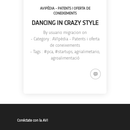
AVIPÈDIA - PATENTS I OFERTA DE
CONEIXEMENTS
DANCING IN CRAZY STYLE
By
usuario migracion
on
- Category :
AVIpèdia - Patents i oferta
de coneixements
- Tags :
#pca
,
#startups
,
agrialimetario
,
agroalimentació
Conéctate con la AVI