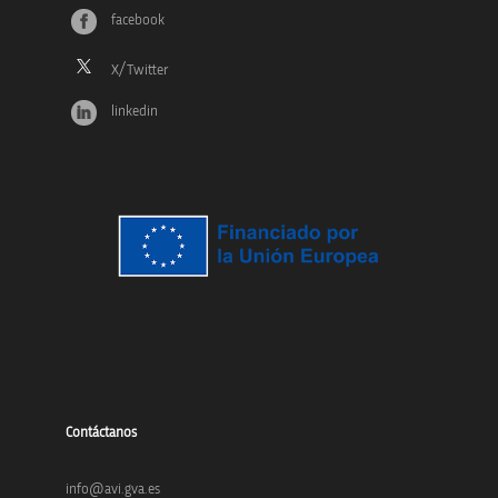
facebook
linkedin
Contáctanos
info@avi.gva.es