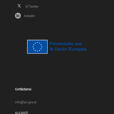
linkedin
Contáctanos
info@avi.gva.es
ALICANTE