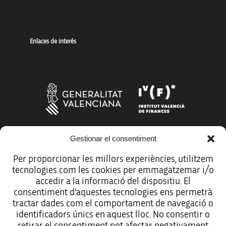
Enlaces de interés
Gestionar el consentiment
Más organismos que apoyan a la innovación
Per proporcionar les millors experiències, utilitzem
tecnologies com les cookies per emmagatzemar i/o
accedir a la informació del dispositiu. El
consentiment d'aquestes tecnologies ens permetrà
tractar dades com el comportament de navegació o
Avíso legal
identificadors únics en aquest lloc. No consentir o
retirar el consentiment pot afectar negativament