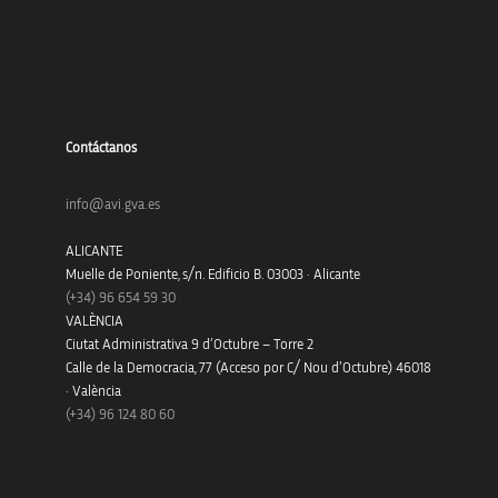
Contáctanos
info@avi.gva.es
ALICANTE
Muelle de Poniente, s/n. Edificio B. 03003 · Alicante
(+34)
96 654 59 30
VALÈNCIA
Ciutat Administrativa 9 d’Octubre – Torre 2
Calle de la Democracia, 77 (Acceso por C/ Nou d’Octubre) 46018
· València
(+34) 96 124 80 60