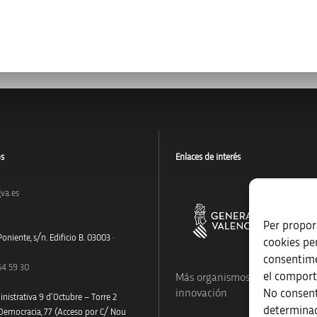
os
Enlaces de interés
va.es
Per proporc
oniente, s/n. Edificio B. 03003 ·
cookies pe
consentime
54 59 30
el comport
Más organismos que apoyan a
No consent
innovación
nistrativa 9 d’Octubre – Torre 2
determinad
 Democracia, 77 (Acceso por C/ Nou