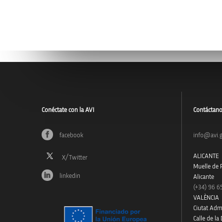
Conéctate con la AVI
Contáctan
facebook
info@avi.g
ALICANTE
Muelle de P
linkedin
Alicante
(+34)
96 6
VALÈNCIA
Ciutat Admi
Calle de la