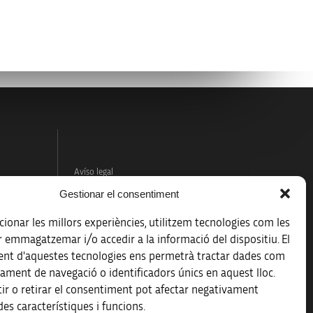
Avíso legal
Gestionar el consentiment
Política de protección de datos
ionar les millors experiències, utilitzem tecnologies com les
Registro de actividades de tratamiento
r emmagatzemar i/o accedir a la informació del dispositiu. El
nt d'aquestes tecnologies ens permetrà tractar dades com
Créditos
ament de navegació o identificadors únics en aquest lloc.
 la
ir o retirar el consentiment pot afectar negativament
Accesibilidad
es característiques i funcions.