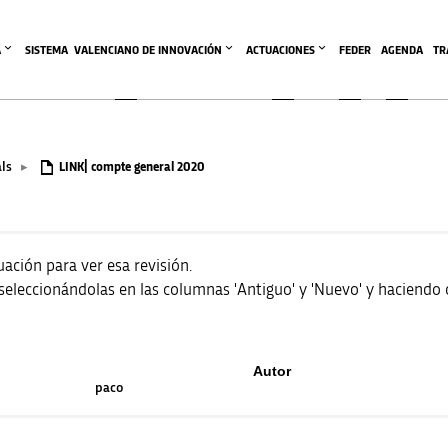
A
SISTEMA  VALENCIANO DE INNOVACIÓN
ACTUACIONES
FEDER
AGENDA
TR
ls
▸
LINK| compte general 2020
nuación para ver esa revisión.
leccionándolas en las columnas 'Antiguo' y 'Nuevo' y haciendo cl
Autor
paco