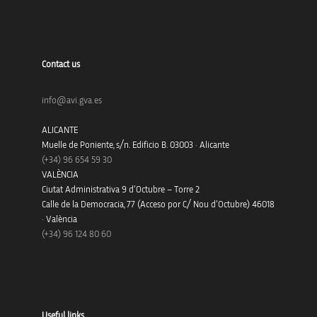
Contact us
info@avi.gva.es
ALICANTE
Muelle de Poniente, s/n. Edificio B. 03003 · Alicante
(+34)
96 654 59 30
VALÈNCIA
Ciutat Administrativa 9 d’Octubre – Torre 2
Calle de la Democracia, 77 (Acceso por C/ Nou d’Octubre) 46018
· València
(+34) 96 124 80 60
Useful links