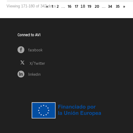
…
18
…
Viewing 171-180 of 342 docs
«
1
2
16
17
19
20
34
35
»
Connect to AVI
facebook
linkedin