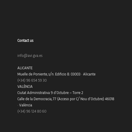
Contact us
info@avi.gva.es
ALICANTE
Muelle de Poniente, s/n. Edificio B. 03003 · Alicante
(+34)
96 654 59 30
VALÈNCIA
Ciutat Administrativa 9 d’Octubre – Torre 2
Calle de la Democracia, 77 (Acceso por C/ Nou d’Octubre) 46018
· València
(+34) 96 124 80 60