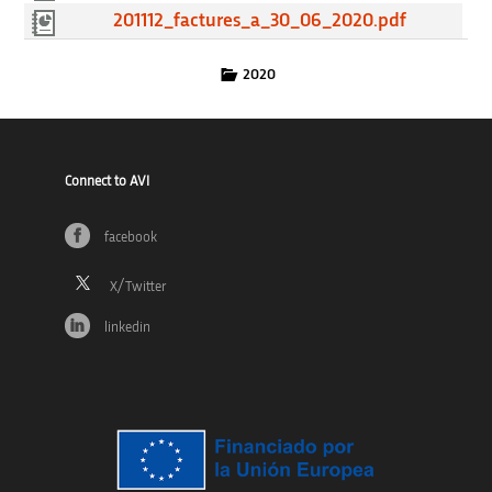
201112_factures_a_30_06_2020.pdf
2020
Connect to AVI
facebook
linkedin