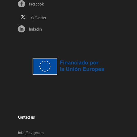
facebook
linkedin
Contact us
info@avi.gva.es