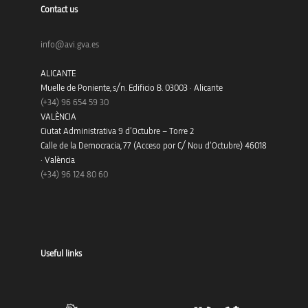
Contact us
info@avi.gva.es
ALICANTE
Muelle de Poniente, s/n. Edificio B. 03003 · Alicante
(+34)
96 654 59 30
VALÈNCIA
Ciutat Administrativa 9 d’Octubre – Torre 2
Calle de la Democracia, 77 (Acceso por C/ Nou d’Octubre) 46018
· València
(+34) 96 124 80 60
Useful links