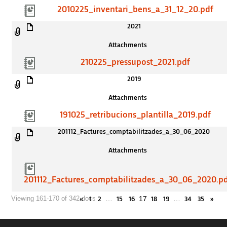
2010225_inventari_bens_a_31_12_20.pdf
2021
Attachments
210225_pressupost_2021.pdf
2019
Attachments
191025_retribucions_plantilla_2019.pdf
201112_Factures_comptabilitzades_a_30_06_2020
Attachments
201112_Factures_comptabilitzades_a_30_06_2020.p
…
17
…
Viewing 161-170 of 342 docs
«
1
2
15
16
18
19
34
35
»