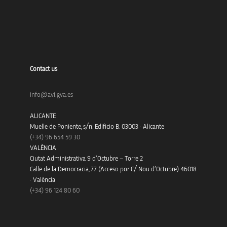
Contact us
info@avi.gva.es
ALICANTE
Muelle de Poniente, s/n. Edificio B. 03003 · Alicante
(+34)
96 654 59 30
VALÈNCIA
Ciutat Administrativa 9 d’Octubre – Torre 2
Calle de la Democracia, 77 (Acceso por C/ Nou d’Octubre) 46018
· València
(+34) 96 124 80 60