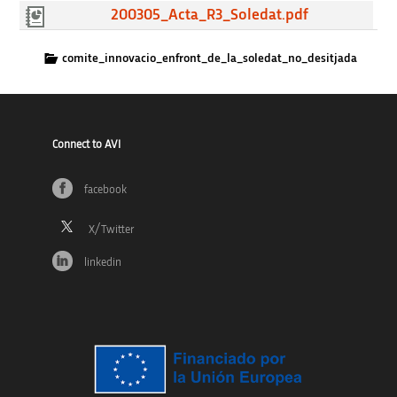
200305_Acta_R3_Soledat.pdf
comite_innovacio_enfront_de_la_soledat_no_desitjada
Connect to AVI
facebook
linkedin