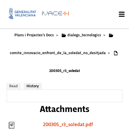
Plans i Projectes’s Docs
dialegs_tecnologics
▸
▸
comite_innovacio_enfront_de_la_soledat_no_desitjada
▸
200305_r3_soledat
Read
History
Attachments
200305_r3_soledat.pdf