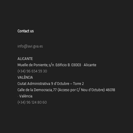
Contact us
info@avi.gva.es
ALICANTE
Muelle de Poniente, s/n. Edificio B. 03003 · Alicante
(+34)
96 654 59 30
VALÈNCIA
Ciutat Administrativa 9 d’Octubre – Torre 2
Calle de la Democracia, 77 (Acceso por C/ Nou d’Octubre) 46018
· València
(+34) 96 124 80 60