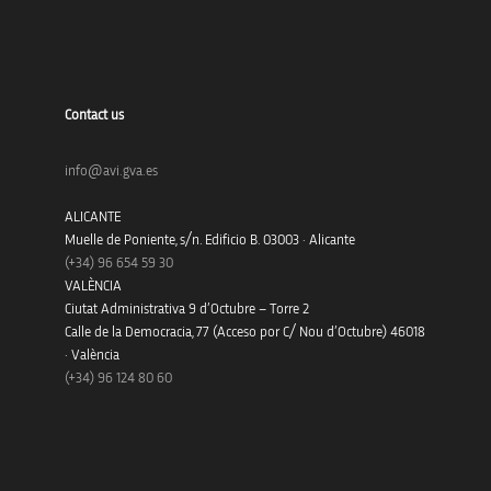
Contact us
info@avi.gva.es
ALICANTE
Muelle de Poniente, s/n. Edificio B. 03003 · Alicante
(+34)
96 654 59 30
VALÈNCIA
Ciutat Administrativa 9 d’Octubre – Torre 2
Calle de la Democracia, 77 (Acceso por C/ Nou d’Octubre) 46018
· València
(+34) 96 124 80 60