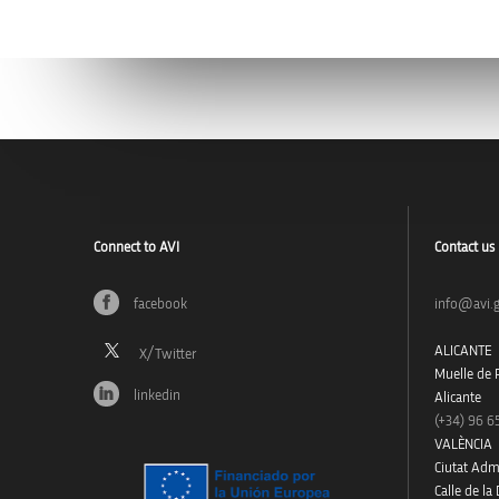
Connect to AVI
Contact us
facebook
info@avi.g
ALICANTE
Muelle de P
linkedin
Alicante
(+34)
96 6
VALÈNCIA
Ciutat Admi
Calle de la