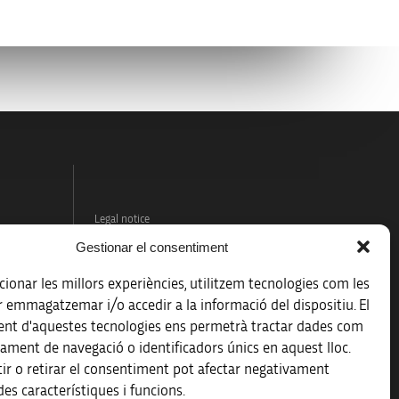
Legal notice
Gestionar el consentiment
Data protection policy
ionar les millors experiències, utilitzem tecnologies com les
Accessibility
r emmagatzemar i/o accedir a la informació del dispositiu. El
nt d'aquestes tecnologies ens permetrà tractar dades com
Site map
ament de navegació o identificadors únics en aquest lloc.
ir o retirar el consentiment pot afectar negativament
es característiques i funcions.