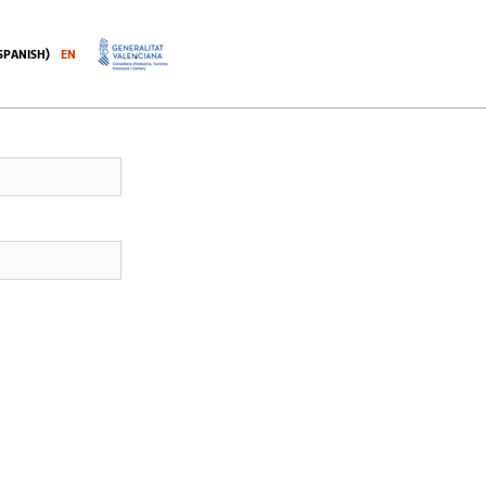
SPANISH
)
EN
.