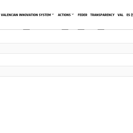
This community area is accessible to logged-in members only.
VALENCIAN INNOVATION SYSTEM
ACTIONS
FEDER
TRANSPARENCY
VAL
ES
 (