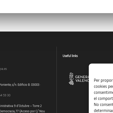
Useful links
va.es
Per proporc
oniente, s/n. Edificio B. 03003 ·
cookies pe
consentime
54 59 30
el comport
No consent
nistrativa 9 d’Octubre – Torre 2
determinad
 Democracia, 77 (Acceso por C/ Nou