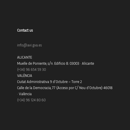
Contact us
info@avi.gva.es
ALICANTE
Muelle de Poniente, s/n. Edificio B. 03003 · Alicante
(+34)
96 654 59 30
VALÈNCIA
Ciutat Administrativa 9 d’Octubre – Torre 2
Calle de la Democracia, 77 (Acceso por C/ Nou d’Octubre) 46018
· València
(+34) 96 124 80 60