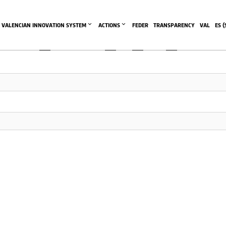
This community area is accessible to logged-in members only.
VALENCIAN INNOVATION SYSTEM
ACTIONS
FEDER
TRANSPARENCY
VAL
ES
 (