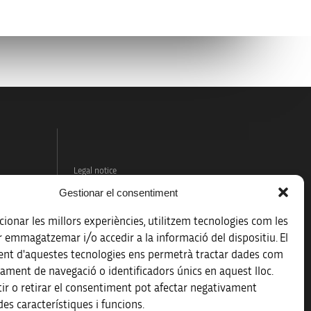
Legal notice
Gestionar el consentiment
Data protection policy
ionar les millors experiències, utilitzem tecnologies com les
Accessibility
r emmagatzemar i/o accedir a la informació del dispositiu. El
nt d'aquestes tecnologies ens permetrà tractar dades com
Site map
ament de navegació o identificadors únics en aquest lloc.
ir o retirar el consentiment pot afectar negativament
es característiques i funcions.