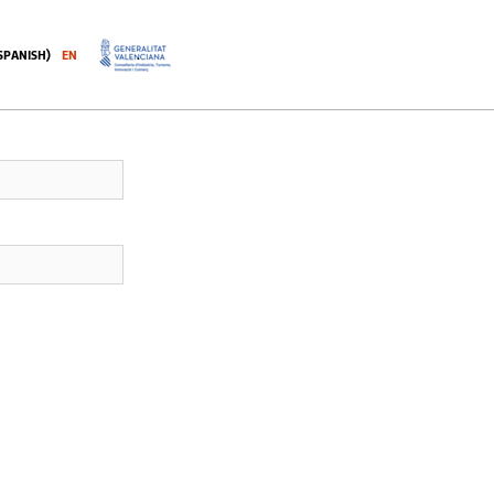
SPANISH
)
EN
.