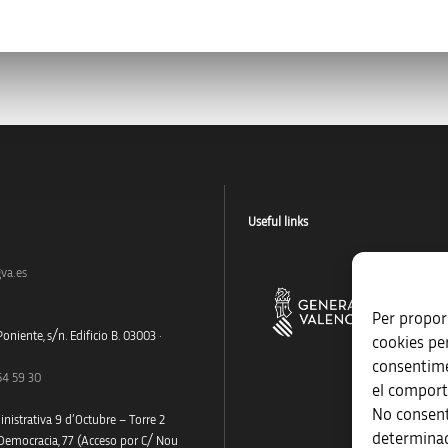
Useful links
va.es
Per proporc
oniente, s/n. Edificio B. 03003 ·
cookies pe
consentime
54 59 30
el comport
No consent
nistrativa 9 d’Octubre – Torre 2
determinad
 Democracia, 77 (Acceso por C/ Nou