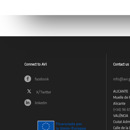
Connect to AVI
Contact us
facebook
info@avi.g
ALICANTE
Muelle de P
linkedin
Alicante
(+34)
96 6
VALÈNCIA
Ciutat Admi
Calle de la