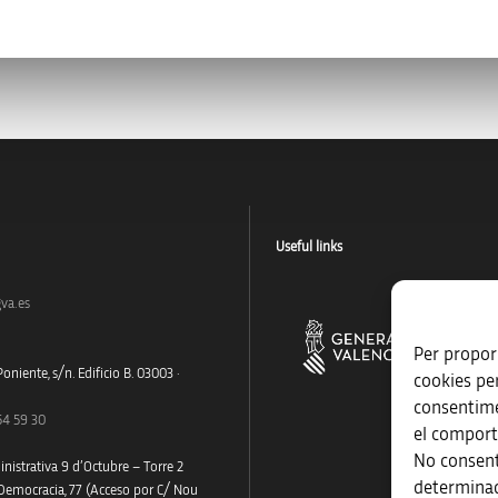
Useful links
va.es
Per proporc
oniente, s/n. Edificio B. 03003 ·
cookies pe
consentime
54 59 30
el comport
No consent
nistrativa 9 d’Octubre – Torre 2
determinad
 Democracia, 77 (Acceso por C/ Nou