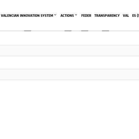
This community area is accessible to logged-in members only.
VALENCIAN INNOVATION SYSTEM
ACTIONS
FEDER
TRANSPARENCY
VAL
ES
 (