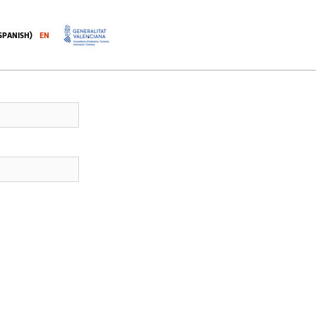
SPANISH
)
EN
.