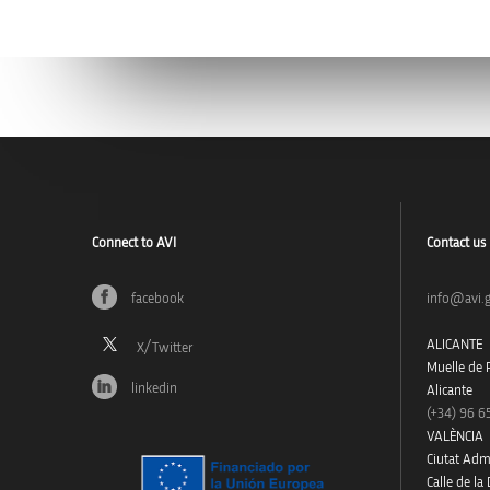
Connect to AVI
Contact us
facebook
info@avi.g
ALICANTE
Muelle de P
linkedin
Alicante
(+34)
96 6
VALÈNCIA
Ciutat Admi
Calle de la