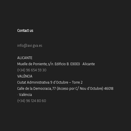
Contact us
info@avi.gva.es
ALICANTE
Muelle de Poniente, s/n. Edificio B. 03003 · Alicante
(+34)
96 654 59 30
VALÈNCIA
Ciutat Administrativa 9 d’Octubre – Torre 2
Calle de la Democracia, 77 (Acceso por C/ Nou d’Octubre) 46018
· València
(+34) 96 124 80 60