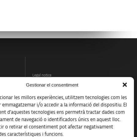
Legal notice
Gestionar el consentiment
Data protection policy
ionar les millors experiències, utilitzem tecnologies com les
Accessibility
r emmagatzemar i/o accedir a la informació del dispositiu. El
nt d'aquestes tecnologies ens permetrà tractar dades com
Site map
ament de navegació o identificadors únics en aquest lloc.
ir o retirar el consentiment pot afectar negativament
es característiques i funcions.