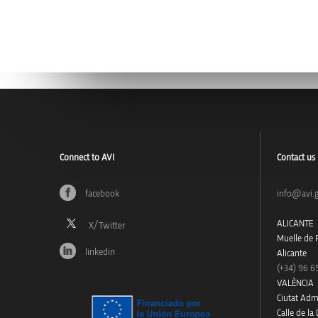
Connect to AVI
Contact us
facebook
info@avi.g
ALICANTE
Muelle de P
linkedin
Alicante
(+34)
96 6
VALÈNCIA
Ciutat Admi
Calle de la