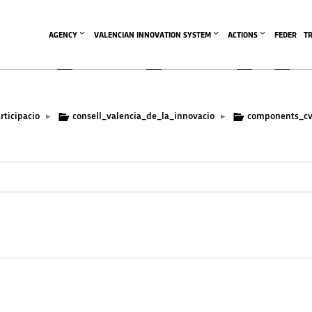
AGENCY
VALENCIAN INNOVATION SYSTEM
ACTIONS
FEDER
T
rticipacio
consell_valencia_de_la_innovacio
components_cv
▸
▸