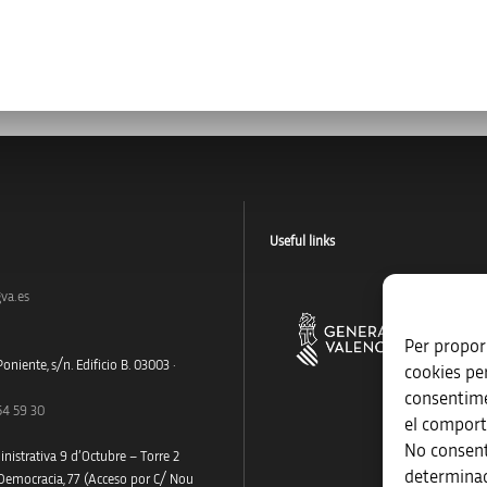
Useful links
va.es
Per proporc
oniente, s/n. Edificio B. 03003 ·
cookies pe
consentime
54 59 30
el comport
No consent
nistrativa 9 d’Octubre – Torre 2
determinad
 Democracia, 77 (Acceso por C/ Nou