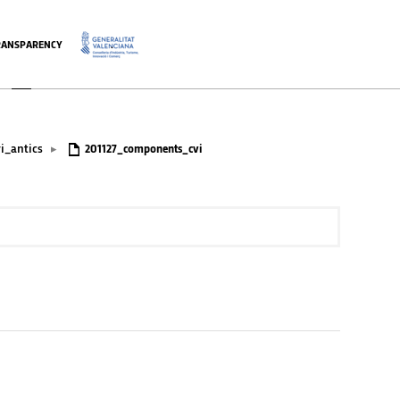
RANSPARENCY
.
i_antics
▸
201127_components_cvi