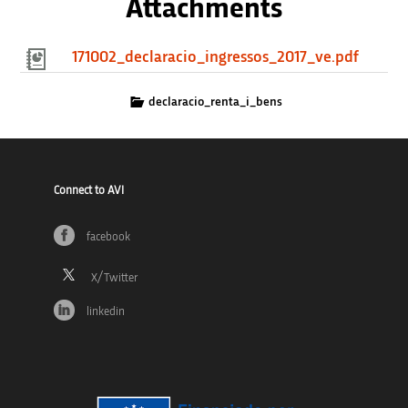
Attachments
171002_declaracio_ingressos_2017_ve.pdf
declaracio_renta_i_bens
Connect to AVI
facebook
linkedin