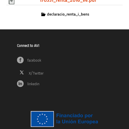
170531_renta_2016_ve.pdf
declaracio_renta_i_bens
Connect to AVI
facebook
linkedin