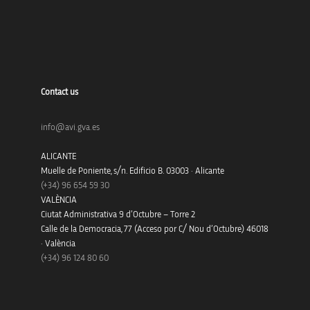
Contact us
info@avi.gva.es
ALICANTE
Muelle de Poniente, s/n. Edificio B. 03003 · Alicante
(+34)
96 654 59 30
VALÈNCIA
Ciutat Administrativa 9 d’Octubre – Torre 2
Calle de la Democracia, 77 (Acceso por C/ Nou d’Octubre) 46018
· València
(+34) 96 124 80 60