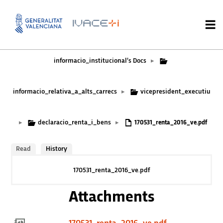
informacio_institucional’s Docs
▸
informacio_relativa_a_alts_carrecs
vicepresident_executiu
▸
declaracio_renta_i_bens
▸
▸
170531_renta_2016_ve.pdf
Read
History
170531_renta_2016_ve.pdf
Attachments