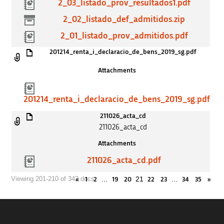
2_03_listado_prov_resultados1.pdf
2_02_listado_def_admitidos.zip
2_01_listado_prov_admitidos.pdf
201214_renta_i_declaracio_de_bens_2019_sg.pdf
Attachments
201214_renta_i_declaracio_de_bens_2019_sg.pdf
211026_acta_cd
211026_acta_cd
Attachments
211026_acta_cd.pdf
…
21
…
Viewing 201-210 of 342 docs
«
1
2
19
20
22
23
34
35
»