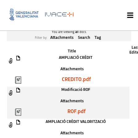
You are viewing
all
docs.
Attachments
Search
Tag
Filter by:
Las
Title
Edit
AMPLIACIÓ CRÈDIT
Attachments
CREDITO.pdf
Modificació ROF
Attachments
ROF.pdf
AMPLIACIÓ CRÈDIT VALORITZACIÓ
Attachments