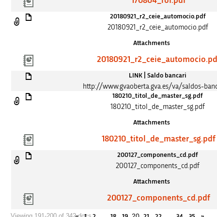
170804_rof.pdf
20180921_r2_ceie_automocio.pdf
20180921_r2_ceie_automocio.pdf
Attachments
20180921_r2_ceie_automocio.pd
LINK | Saldo bancari
http://www.gvaoberta.gva.es/va/saldos-banc
180210_titol_de_master_sg.pdf
180210_titol_de_master_sg.pdf
Attachments
180210_titol_de_master_sg.pdf
200127_components_cd.pdf
200127_components_cd.pdf
Attachments
200127_components_cd.pdf
…
20
…
Viewing 191-200 of 342 docs
«
1
2
18
19
21
22
34
35
»