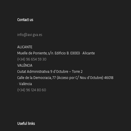
Contact us
info@avi.gva.es
ALICANTE
Muelle de Poniente, s/n. Edificio B. 03003 · Alicante
(+34)
96 654 59 30
VALÈNCIA
Ciutat Administrativa 9 d’Octubre – Torre 2
Calle de la Democracia, 77 (Acceso por C/ Nou d’Octubre) 46018
· València
(+34) 96 124 80 60
Useful links