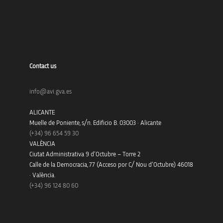
Contact us
info@avi.gva.es
ALICANTE
Muelle de Poniente, s/n. Edificio B. 03003 · Alicante
(+34)
96 654 59 30
VALÈNCIA
Ciutat Administrativa 9 d’Octubre – Torre 2
Calle de la Democracia, 77 (Acceso por C/ Nou d’Octubre) 46018
· València
(+34) 96 124 80 60