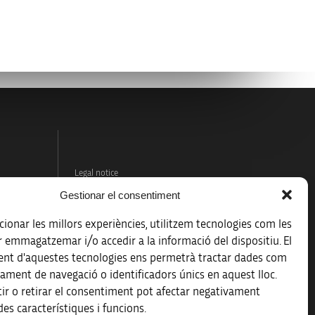
Legal notice
Gestionar el consentiment
Data protection policy
ionar les millors experiències, utilitzem tecnologies com les
Accessibility
r emmagatzemar i/o accedir a la informació del dispositiu. El
nt d'aquestes tecnologies ens permetrà tractar dades com
Site map
ament de navegació o identificadors únics en aquest lloc.
ir o retirar el consentiment pot afectar negativament
es característiques i funcions.