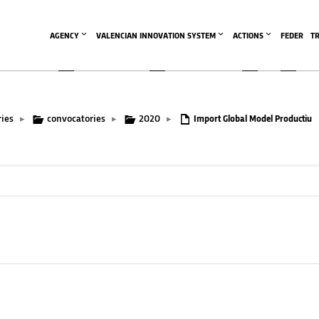
AGENCY
VALENCIAN INNOVATION SYSTEM
ACTIONS
FEDER
T
ies
convocatories
2020
▸
▸
▸
Import Global Model Productiu