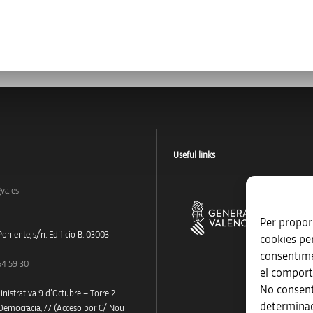
Useful links
va.es
Per proporc
oniente, s/n. Edificio B. 03003 ·
cookies pe
consentime
54 59 30
el comport
No consent
nistrativa 9 d’Octubre – Torre 2
determinad
 Democracia, 77 (Acceso por C/ Nou