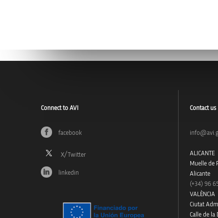
Connect to AVI
Contact us
facebook
info@avi.g
ALICANTE
Muelle de P
linkedin
Alicante
(+34)
96 6
VALÈNCIA
Ciutat Admi
Calle de la