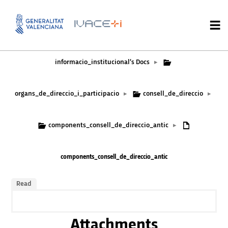
informacio_institucional’s Docs
▸
organs_de_direccio_i_participacio
consell_de_direccio
▸
▸
components_consell_de_direccio_antic
▸
components_consell_de_direccio_antic
Read
Attachments