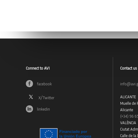
Connect to AVI
Contact us
facebook
info@avi.g
ALICANTE
Muelle de P
linkedin
Alicante
(+34)
96 6
VALÈNCIA
Ciutat Admi
Calle de la