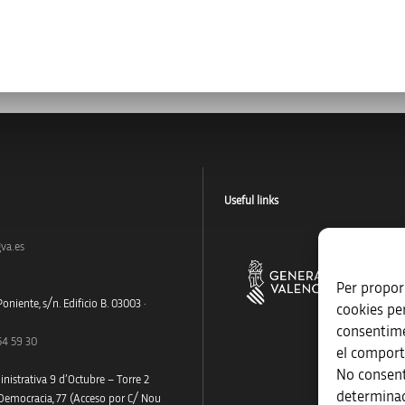
Useful links
va.es
Per proporc
oniente, s/n. Edificio B. 03003 ·
cookies pe
consentime
54 59 30
el comport
No consent
nistrativa 9 d’Octubre – Torre 2
determinad
 Democracia, 77 (Acceso por C/ Nou