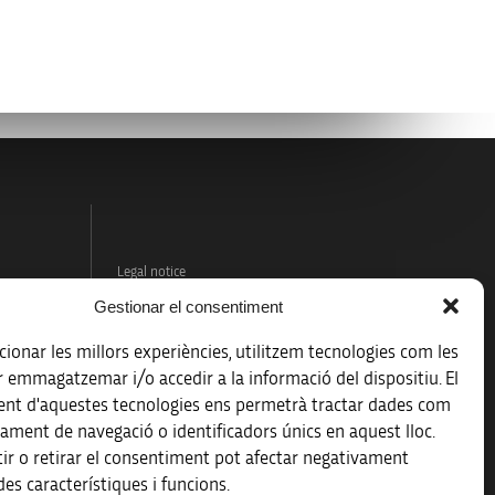
Legal notice
Gestionar el consentiment
Data protection policy
ionar les millors experiències, utilitzem tecnologies com les
Accessibility
r emmagatzemar i/o accedir a la informació del dispositiu. El
nt d'aquestes tecnologies ens permetrà tractar dades com
Site map
ament de navegació o identificadors únics en aquest lloc.
ir o retirar el consentiment pot afectar negativament
es característiques i funcions.