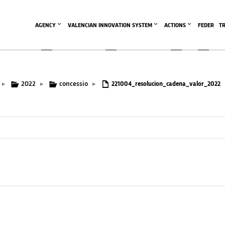
AGENCY
VALENCIAN INNOVATION SYSTEM
ACTIONS
FEDER
T
2022
concessio
▸
▸
▸
221004_resolucion_cadena_valor_2022