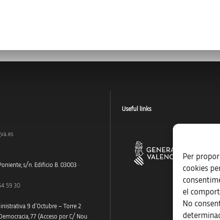
Useful links
va.es
Per proporc
oniente, s/n. Edificio B. 03003 ·
cookies pe
consentime
54 59 30
el comport
No consent
nistrativa 9 d’Octubre – Torre 2
determinad
 Democracia, 77 (Acceso por C/ Nou