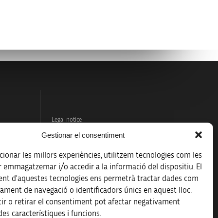
Legal notice
Gestionar el consentiment
Data protection policy
ionar les millors experiències, utilitzem tecnologies com les
Accessibility
r emmagatzemar i/o accedir a la informació del dispositiu. El
nt d'aquestes tecnologies ens permetrà tractar dades com
Site map
ament de navegació o identificadors únics en aquest lloc.
ir o retirar el consentiment pot afectar negativament
es característiques i funcions.