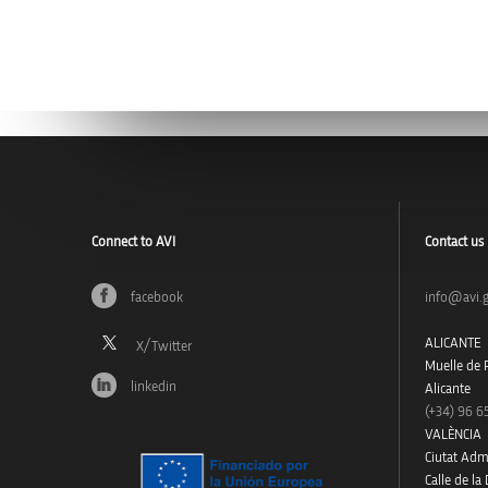
Connect to AVI
Contact us
facebook
info@avi.g
ALICANTE
Muelle de P
linkedin
Alicante
(+34)
96 6
VALÈNCIA
Ciutat Admi
Calle de la