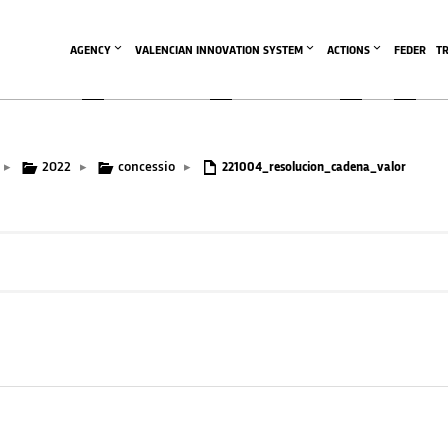
AGENCY
VALENCIAN INNOVATION SYSTEM
ACTIONS
FEDER
T
2022
concessio
▸
▸
▸
221004_resolucion_cadena_valor