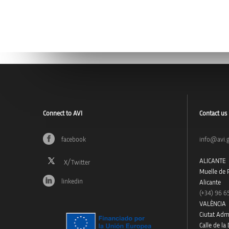
Connect to AVI
Contact us
facebook
info@avi.g
ALICANTE
Muelle de P
linkedin
Alicante
(+34)
96 6
VALÈNCIA
Ciutat Admi
Calle de la