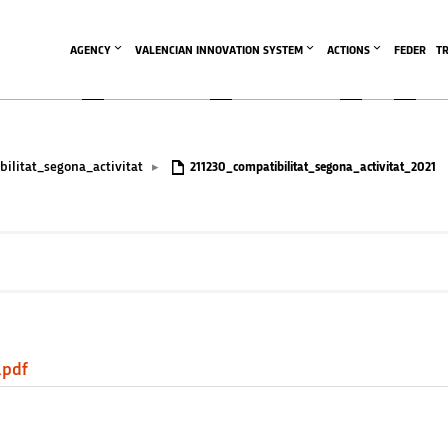
AGENCY
VALENCIAN INNOVATION SYSTEM
ACTIONS
FEDER
T
bilitat_segona_activitat
▸
211230_compatibilitat_segona_activitat_2021
.pdf