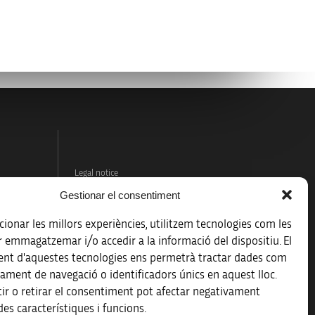
Legal notice
Gestionar el consentiment
Data protection policy
ionar les millors experiències, utilitzem tecnologies com les
Accessibility
r emmagatzemar i/o accedir a la informació del dispositiu. El
nt d'aquestes tecnologies ens permetrà tractar dades com
Site map
ament de navegació o identificadors únics en aquest lloc.
ir o retirar el consentiment pot afectar negativament
es característiques i funcions.