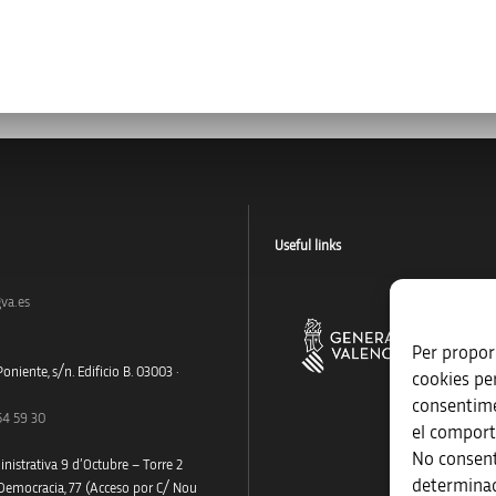
Useful links
va.es
Per proporc
oniente, s/n. Edificio B. 03003 ·
cookies pe
consentime
54 59 30
el comport
No consent
nistrativa 9 d’Octubre – Torre 2
determinad
 Democracia, 77 (Acceso por C/ Nou