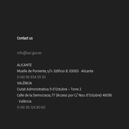
Contact us
info@avi.gva.es
ALICANTE
Muelle de Poniente, s/n. Edificio B. 03003 · Alicante
(+34)
96 654 59 30
VALÈNCIA
Ciutat Administrativa 9 d’Octubre – Torre 2
Calle de la Democracia, 77 (Acceso por C/ Nou d’Octubre) 46018
· València
(+34) 96 124 80 60