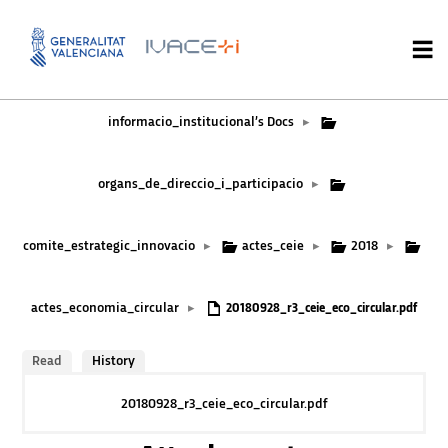
informacio_institucional’s Docs
▸
organs_de_direccio_i_participacio
▸
comite_estrategic_innovacio
actes_ceie
2018
▸
▸
▸
actes_economia_circular
▸
20180928_r3_ceie_eco_circular.pdf
Read
History
20180928_r3_ceie_eco_circular.pdf